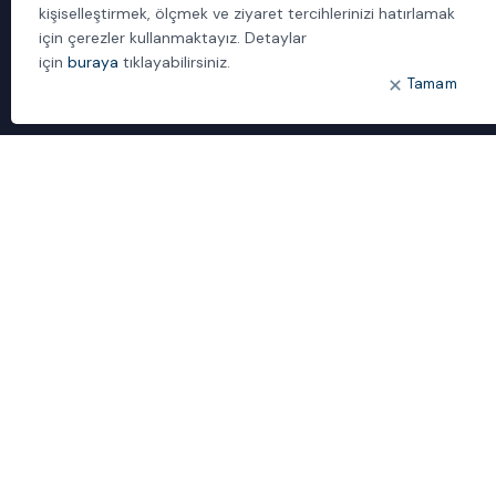
kişiselleştirmek, ölçmek ve ziyaret tercihlerinizi hatırlamak
İletişim
için çerezler kullanmaktayız. Detaylar
için
buraya
tıklayabilirsiniz.
ÖNE ÇIKANLAR
Tamam
Bulut Dönüşümü
Dijital Sözlük
ideal IDM
Mobil Yaka
Yönetilen Hizmetler