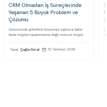
CRM Olmadan İş Süreçlerinde
S
Yaşanan 5 Büyük Problem ve
D
Çözümü
S
Günümüzde şirketlerin büyümesi yalnızca daha
Şi
fazla müşteri kazanmasına değil, mevcut müşte...
bi
10 Temmuz 2026
Yazar:
Çağla Güral
Y