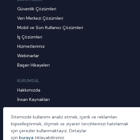
Güvenlik Çözümleri
Veri Merkezi Çözümleri
Mobil ve Son Kullanıcı Çözümleri
İş Çözümleri
Hizmetlerimiz
Webinarlar
Başarı Hikayeleri
KURUMSAL
Hakkımızda
İnsan Kaynakları
Müşteri Şikayet Formu
Sitemizde kullanımı analiz etmek, içerik ve reklamları
Sürdürülebilirlik
kişiselleştirmek, ölçmek ve ziyaret tercihlerinizi hatırlamak
Politika ve Prosedürler
için çerezler kullanmaktayız. Detaylar
İletişim
için
buraya
tıklayabilirsiniz.