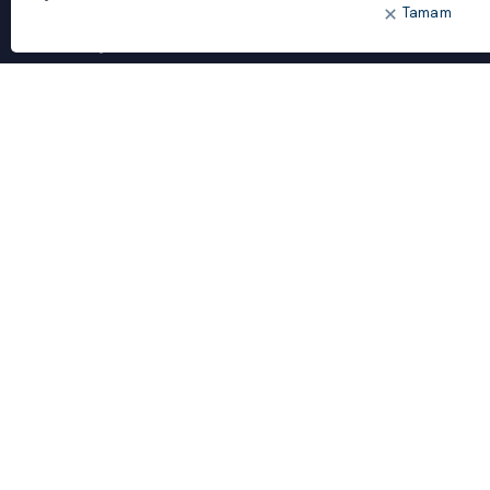
Tamam
ÖNE ÇIKANLAR
Bulut Dönüşümü
Dijital Sözlük
ideal IDM
Mobil Yaka
Yönetilen Hizmetler