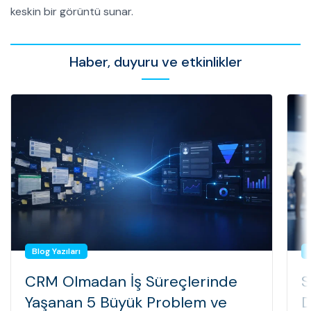
keskin bir görüntü sunar.
Haber, duyuru ve etkinlikler
Blog Yazıları
CRM Olmadan İş Süreçlerinde
S
Yaşanan 5 Büyük Problem ve
D