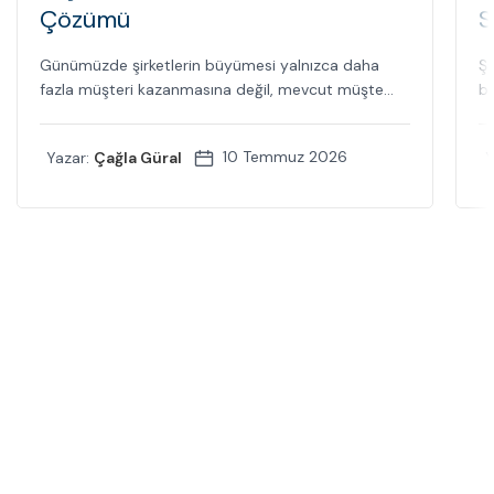
Çözümü
S
Günümüzde şirketlerin büyümesi yalnızca daha
Şi
fazla müşteri kazanmasına değil, mevcut müşte...
bi
10 Temmuz 2026
Yazar:
Çağla Güral
Y