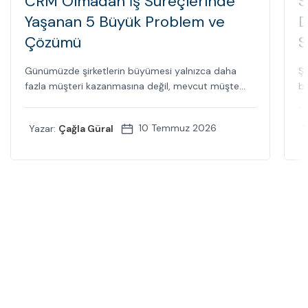
CRM Olmadan İş Süreçlerinde
S
Yaşanan 5 Büyük Problem ve
D
Çözümü
S
Günümüzde şirketlerin büyümesi yalnızca daha
Şi
fazla müşteri kazanmasına değil, mevcut müşte...
bi
10 Temmuz 2026
Yazar:
Çağla Güral
Y