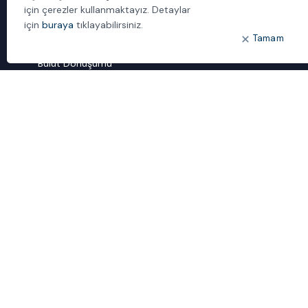
İletişim
için çerezler kullanmaktayız. Detaylar
için
buraya
tıklayabilirsiniz.
Tamam
ÖNE ÇIKANLAR
Bulut Dönüşümü
Dijital Sözlük
ideal IDM
Mobil Yaka
Yönetilen Hizmetler