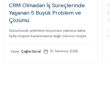
CRM Olmadan İş Süreçlerinde
S
Yaşanan 5 Büyük Problem ve
D
Çözümü
S
Günümüzde şirketlerin büyümesi yalnızca daha
Şi
fazla müşteri kazanmasına değil, mevcut müşte...
bi
10 Temmuz 2026
Yazar:
Çağla Güral
Y