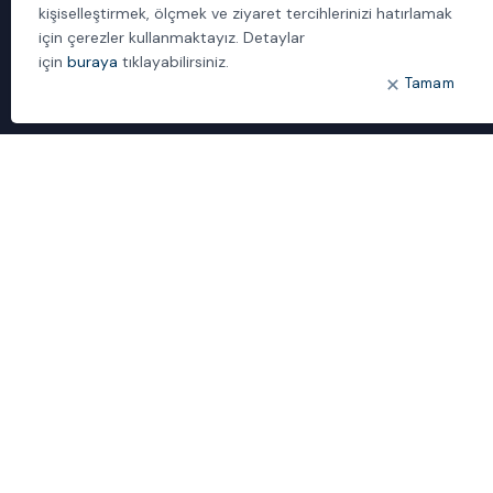
kişiselleştirmek, ölçmek ve ziyaret tercihlerinizi hatırlamak
İletişim
için çerezler kullanmaktayız. Detaylar
için
buraya
tıklayabilirsiniz.
ÖNE ÇIKANLAR
Tamam
Bulut Dönüşümü
Dijital Sözlük
ideal IDM
Mobil Yaka
Yönetilen Hizmetler