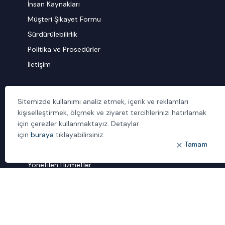
İnsan Kaynakları
Müşteri Şikayet Formu
Sürdürülebilirlik
Politika ve Prosedürler
İletişim
ÖNE ÇIKANLAR
Sitemizde kullanımı analiz etmek, içerik ve reklamları
Bulut Dönüşümü
kişiselleştirmek, ölçmek ve ziyaret tercihlerinizi hatırlamak
Dijital Sözlük
için çerezler kullanmaktayız. Detaylar
için
buraya
tıklayabilirsiniz.
ideal IDM
Tamam
Mobil Yaka
Yönetilen Hizmetler