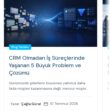
Blog Yazıları
CRM Olmadan İş Süreçlerinde
S
Yaşanan 5 Büyük Problem ve
D
Çözümü
S
Günümüzde şirketlerin büyümesi yalnızca daha
Şi
fazla müşteri kazanmasına değil, mevcut müşte...
bi
10 Temmuz 2026
Yazar:
Çağla Güral
Y