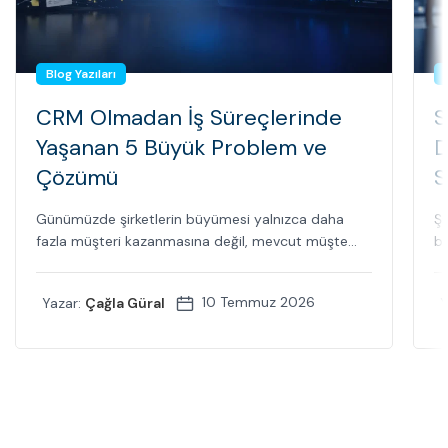
Blog Yazıları
CRM Olmadan İş Süreçlerinde
S
Yaşanan 5 Büyük Problem ve
D
Çözümü
S
Günümüzde şirketlerin büyümesi yalnızca daha
Şi
fazla müşteri kazanmasına değil, mevcut müşte...
bi
10 Temmuz 2026
Yazar:
Çağla Güral
Y