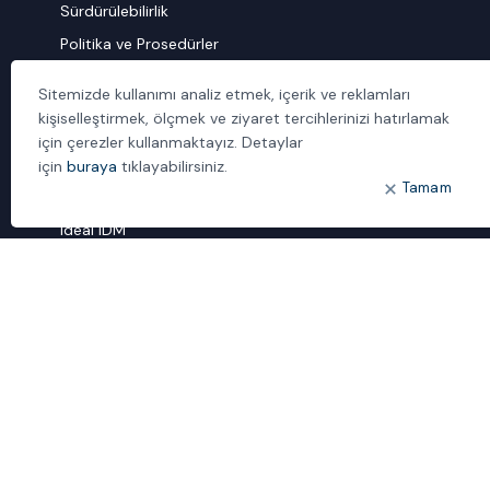
Sürdürülebilirlik
Politika ve Prosedürler
İletişim
Sitemizde kullanımı analiz etmek, içerik ve reklamları
kişiselleştirmek, ölçmek ve ziyaret tercihlerinizi hatırlamak
ÖNE ÇIKANLAR
için çerezler kullanmaktayız. Detaylar
Bulut Dönüşümü
için
buraya
tıklayabilirsiniz.
Tamam
Dijital Sözlük
ideal IDM
Mobil Yaka
Yönetilen Hizmetler