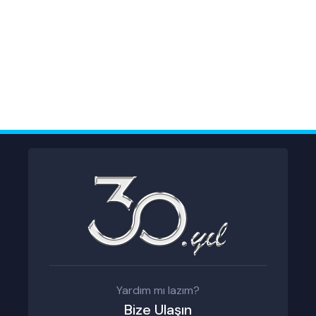
Yardım mı lazım?
Bize Ulaşın