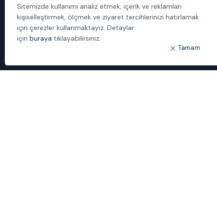
Yönetilen Hizmetler
Sitemizde kullanımı analiz etmek, içerik ve reklamları
kişiselleştirmek, ölçmek ve ziyaret tercihlerinizi hatırlamak
için çerezler kullanmaktayız. Detaylar
için
buraya
tıklayabilirsiniz.
Tamam
1992’den beri çözüm sağlayıcı ve sistem entegratörü kimliğimizle,
müşterilerimizin kritik iş uygulamalarında güvenebilecekleri bilgi
teknolojileri iş ortağıyız.