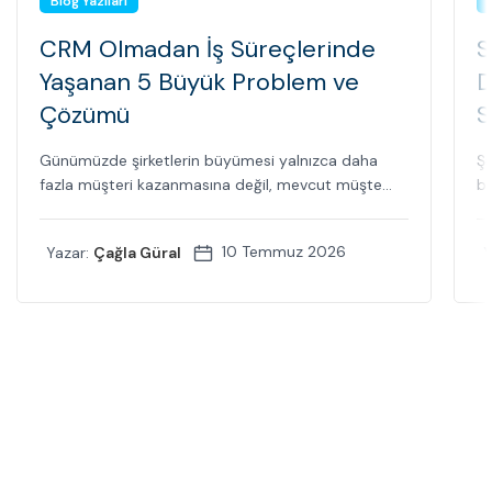
Blog Yazıları
CRM Olmadan İş Süreçlerinde
S
Yaşanan 5 Büyük Problem ve
D
Çözümü
S
Günümüzde şirketlerin büyümesi yalnızca daha
Şi
fazla müşteri kazanmasına değil, mevcut müşte...
bi
10 Temmuz 2026
Yazar:
Çağla Güral
Y