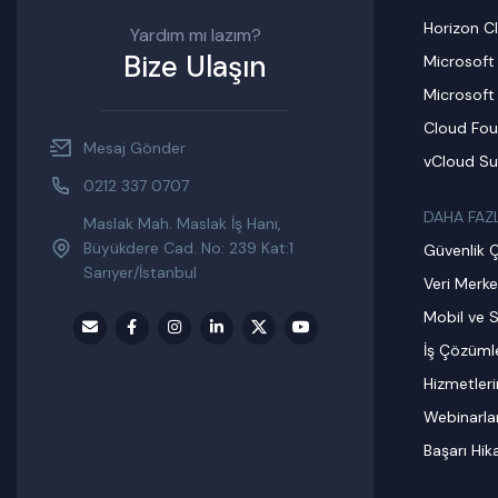
Horizon C
Yardım mı lazım?
Bize Ulaşın
Microsoft
Microsoft
Cloud Fou
Mesaj Gönder
vCloud Su
0212 337 0707
DAHA FAZ
Maslak Mah. Maslak İş Hanı,
Büyükdere Cad. No: 239 Kat:1
Güvenlik 
Sarıyer/İstanbul
Veri Merke
Mobil ve S
İş Çözümle
Hizmetler
Webinarla
Başarı Hik