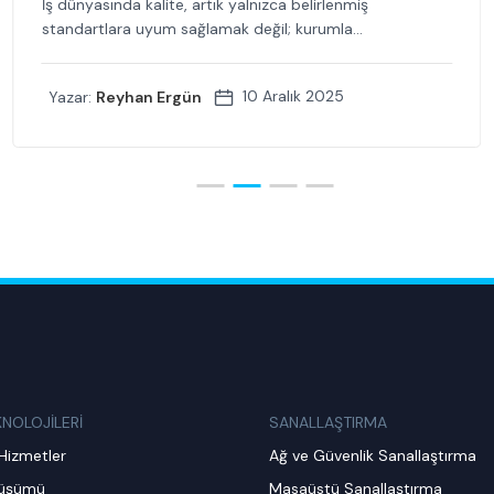
İş dünyasında kalite, artık yalnızca belirlenmiş
standartlara uyum sağlamak değil; kurumla...
10 Aralık 2025
Yazar:
Reyhan Ergün
KNOLOJİLERİ
SANALLAŞTIRMA
Hizmetler
Ağ ve Güvenlik Sanallaştırma
nüşümü
Masaüstü Sanallaştırma