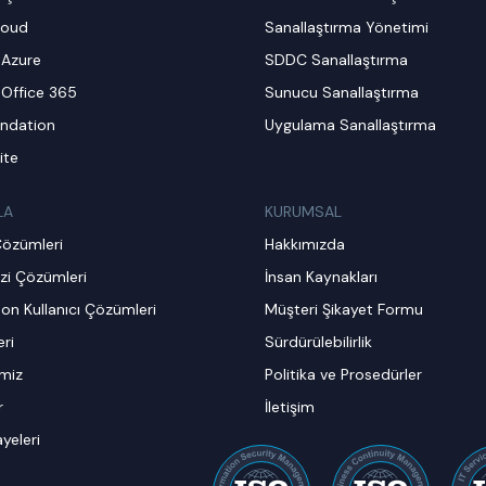
loud
Sanallaştırma Yönetimi
 Azure
SDDC Sanallaştırma
 Office 365
Sunucu Sanallaştırma
ndation
Uygulama Sanallaştırma
ite
LA
KURUMSAL
Çözümleri
Hakkımızda
zi Çözümleri
İnsan Kaynakları
on Kullanıcı Çözümleri
Müşteri Şikayet Formu
ri
Sürdürülebilirlik
imiz
Politika ve Prosedürler
r
İletişim
ayeleri