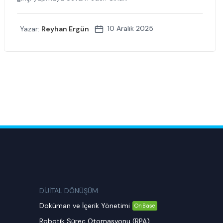
10 Aralık 2025
Yazar:
Reyhan Ergün
DİJİTAL DÖNÜŞÜM
Doküman ve İçerik Yönetimi
OnBase
Robotik Süreç Otomasyonu (RPA)