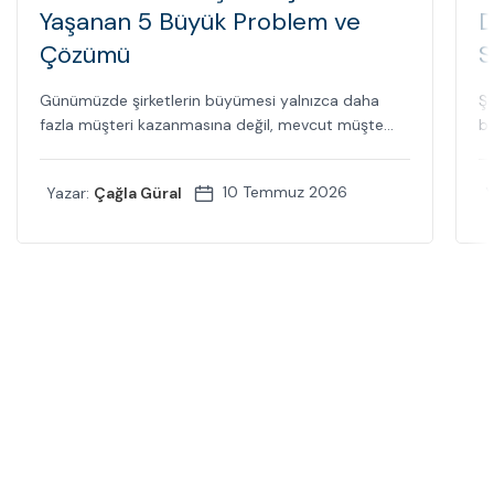
Yaşanan 5 Büyük Problem ve
D
Çözümü
S
Günümüzde şirketlerin büyümesi yalnızca daha
Şi
fazla müşteri kazanmasına değil, mevcut müşte...
bi
10 Temmuz 2026
Yazar:
Çağla Güral
Y