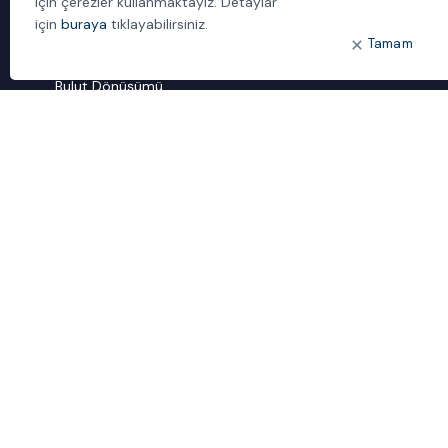
için çerezler kullanmaktayız. Detaylar
İletişim
için
buraya
tıklayabilirsiniz.
Tamam
ÖNE ÇIKANLAR
Bulut Dönüşümü
Dijital Sözlük
ideal IDM
Mobil Yaka
Yönetilen Hizmetler