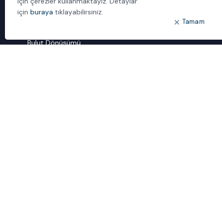
için çerezler kullanmaktayız. Detaylar
İletişim
için
buraya
tıklayabilirsiniz.
Tamam
ÖNE ÇIKANLAR
Bulut Dönüşümü
Dijital Sözlük
ideal IDM
Mobil Yaka
Yönetilen Hizmetler