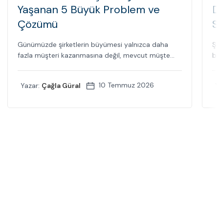
Yaşanan 5 Büyük Problem ve
D
Çözümü
S
Günümüzde şirketlerin büyümesi yalnızca daha
Şi
fazla müşteri kazanmasına değil, mevcut müşte...
bi
10 Temmuz 2026
Yazar:
Çağla Güral
Y