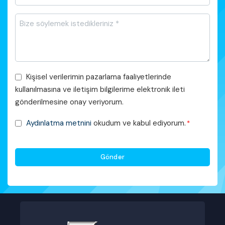
*
Mesajı
*
Pazarlama
Kişisel verilerimin pazarlama faaliyetlerinde
Faaliyetleri
kullanılmasına ve iletişim bilgilerime elektronik ileti
Onayı
gönderilmesine onay veriyorum.
KVKK
Aydınlatma metnini
okudum ve kabul ediyorum.
*
Onayı
*