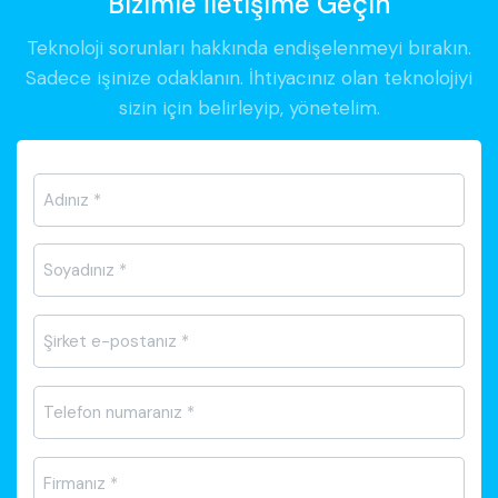
Bizimle İletişime Geçin
Teknoloji sorunları hakkında endişelenmeyi bırakın.
Sadece işinize odaklanın. İhtiyacınız olan teknolojiyi
sizin için belirleyip, yönetelim.
Ad-
Soyad
*
E-
posta
*
Telefon
*
Firma
Adı