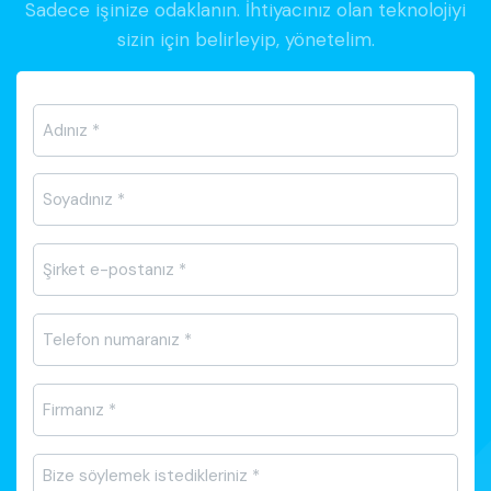
Sadece işinize odaklanın. İhtiyacınız olan teknolojiyi
sizin için belirleyip, yönetelim.
Ad-
Soyad
*
E-
posta
*
Telefon
*
Firma
Adı
*
Mesajı