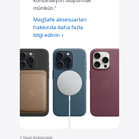
mümkün.
Yasal açıklama dipnotu ekleyin
◊
MagSafe aksesuarları
hakkında
daha fazla
bilgi edinin
◊
Yasal Açıklamalar