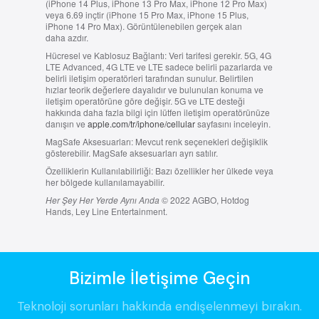
(iPhone 14 Plus, iPhone 13 Pro Max, iPhone 12 Pro Max)
veya 6.69 inçtir (iPhone 15 Pro Max, iPhone 15 Plus,
iPhone 14 Pro Max). Görüntülenebilen gerçek alan
daha azdır.
Hücresel ve Kablosuz Bağlantı:
Veri tarifesi gerekir. 5G, 4G
LTE Advanced, 4G LTE ve LTE sadece belirli pazarlarda ve
belirli iletişim operatörleri tarafından sunulur. Belirtilen
hızlar teorik değerlere dayalıdır ve bulunulan konuma ve
iletişim operatörüne göre değişir. 5G ve LTE desteği
hakkında daha fazla bilgi için lütfen iletişim operatörünüze
danışın ve
apple.com/tr/iphone/cellular
sayfasını inceleyin.
MagSafe Aksesuarları:
Mevcut renk seçenekleri değişiklik
gösterebilir. MagSafe aksesuarları ayrı satılır.
Özelliklerin Kullanılabilirliği:
Bazı özellikler her ülkede veya
her bölgede kullanılamayabilir.
Her Şey Her Yerde Aynı Anda
© 2022 AGBO, Hotdog
Hands, Ley Line Entertainment.
Bizimle İletişime Geçin
Teknoloji sorunları hakkında endişelenmeyi bırakın.