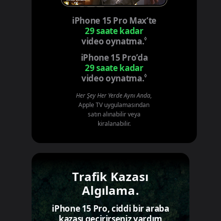
iPhone 15 Pro Max’te
29 saate kadar
◊
video oynatma.
Yasal açıklama di
iPhone 15 Pro’da
29 saate kadar
◊
video oynatma.
Yasal açıklama di
Her Şey Her Yerde Aynı Anda,
Apple TV uygulamasından
satın alınabilir veya
kiralanabilir.
Trafik Kazası
Algılama.
iPhone 15 Pro, ciddi bir araba
kazası geçirirseniz yardım