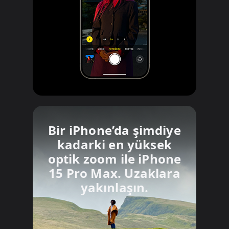
Bir iPhone’da şimdiye
kadarki
en yüksek
optik zoom ile
iPhone
15 Pro Max.
Uzaklara
yakınlaşın.