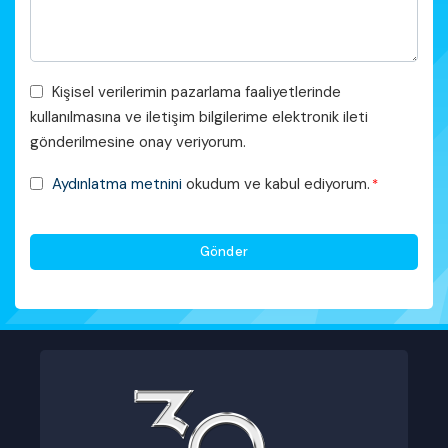
*
Pazarlama
Kişisel verilerimin pazarlama faaliyetlerinde
Faaliyetleri
kullanılmasına ve iletişim bilgilerime elektronik ileti
Onayı
gönderilmesine onay veriyorum.
KVKK
Aydınlatma metnini
okudum ve kabul ediyorum.
*
Onayı
*