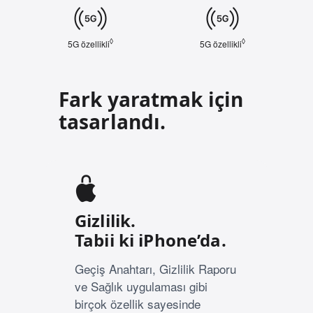
Cellular
◊
◊
5G özellikli
Yasal açıklama dipnotuna bakın
5G özellikli
Yasal açıklama d
Fark yaratmak için
tasarlandı.
Gizlilik.
Tabii ki iPhone’da.
Geçiş Anahtarı, Gizlilik Raporu
ve Sağlık uygulaması gibi
birçok özellik sayesinde