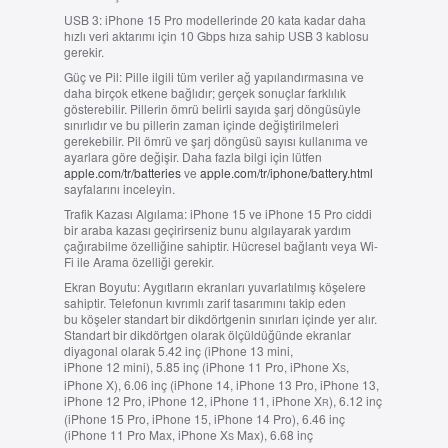
USB 3:
iPhone 15 Pro modellerinde 20 kata kadar daha
hızlı veri aktarımı için 10 Gbps hıza sahip USB 3 kablosu
gerekir.
Güç ve Pil:
Pille ilgili tüm veriler ağ yapılandırmasına ve
daha birçok etkene bağlıdır; gerçek sonuçlar farklılık
gösterebilir. Pillerin ömrü belirli sayıda şarj döngüsüyle
sınırlıdır ve bu pillerin zaman içinde değiştirilmeleri
gerekebilir. Pil ömrü ve şarj döngüsü sayısı kullanıma ve
ayarlara göre değişir. Daha fazla bilgi için lütfen
apple.com/tr/batteries
ve
apple.com/tr/iphone/battery.html
sayfalarını inceleyin.
Trafik Kazası Algılama:
iPhone 15 ve iPhone 15 Pro ciddi
bir araba kazası geçirirseniz bunu algılayarak yardım
çağırabilme özelliğine sahiptir. Hücresel bağlantı veya Wi-
Fi ile Arama özelliği gerekir.
Ekran Boyutu:
Aygıtların ekranları yuvarlatılmış köşelere
sahiptir. Telefonun kıvrımlı zarif tasarımını takip eden
bu köşeler standart bir dikdörtgenin sınırları içinde yer alır.
Standart bir dikdörtgen olarak ölçüldüğünde ekranlar
diyagonal olarak 5.42 inç (iPhone 13 mini,
iPhone 12 mini), 5.85 inç (iPhone 11 Pro, iPhone X
,
S
iPhone X), 6.06 inç (iPhone 14, iPhone 13 Pro, iPhone 13,
iPhone 12 Pro, iPhone 12, iPhone 11, iPhone X
), 6.12 inç
R
(iPhone 15 Pro, iPhone 15, iPhone 14 Pro), 6.46 inç
(iPhone 11 Pro Max, iPhone X
Max), 6.68 inç
S