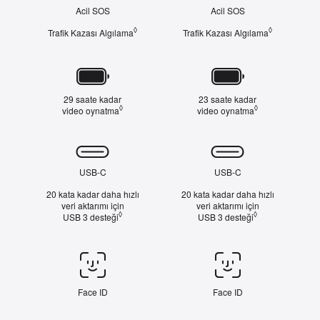
ve
ve
Acil SOS
Acil SOS
5
3
kat
kat
◊
◊
Trafik Kazası Algılama
Yasal açıklama dipnotuna bakın
Trafik Kazası Algılama
Yasal açıkl
Pil
29 saate kadar
23 saate kadar
◊
◊
video oynatma
Yasal açıklama dipnotuna bakın
video oynatma
Yasal açıklama 
Bağlantı
Özellikleri
USB-C
USB-C
20 kata kadar daha hızlı
20 kata kadar daha hızlı
veri aktarımı için
veri aktarımı için
◊
◊
USB 3 desteği
Yasal açıklama dipnotuna bakın
USB 3 desteği
Yasal açıklama 
Face ID/Touch ID
Face ID
Face ID