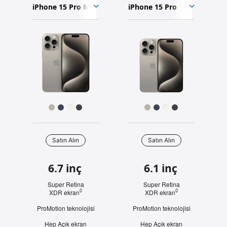
Karşılaştırmak
Model
Model
Pro Max
istediğiniz
seçin
seçin
iPhone 15 Pro
modelleri
Görseller
seçin.
Renk
Seçenekleri
Satın Alın
Satın Alın
Satın Alın
6.7 inç
6.1 inç
Hızlı
Bakış
Super Retina
Super Retina
◊
◊
XDR ekran
Yasal açıklama dipnotuna bakın
XDR ekran
Yasal açıklama d
ProMotion teknolojisi
ProMotion teknolojisi
Hep Açık ekran
Hep Açık ekran