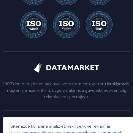
1992’den beri çözüm sağlayıcı ve sistem entegratörü kimliğimizle,
müşterilerimizin kritik iş uygulamalarında güvenebilecekleri bilgi
teknolojileri iş ortağıyız.
Sitemizde kullanımı analiz etmek, içerik ve reklamları
Kişisel Verilerin Korunması Kanunu Aydınlatma Metni
kişiselleştirmek, ölçmek ve ziyaret tercihlerinizi hatırlamak