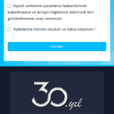
Pazarlama
Kişisel verilerimin pazarlama faaliyetlerinde
Faaliyetleri
kullanılmasına ve iletişim bilgilerime elektronik ileti
Onayı
gönderilmesine onay veriyorum.
KVKK
Aydınlatma metnini
okudum ve kabul ediyorum.
*
Onayı
*