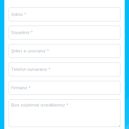
Ad-
Soyad
*
E-
posta
*
Telefon
*
Firma
Adı
*
Mesajı
*