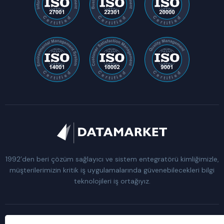
1992’den beri çözüm sağlayıcı ve sistem entegratörü kimliğimizle,
müşterilerimizin kritik iş uygulamalarında güvenebilecekleri bilgi
teknolojileri iş ortağıyız.