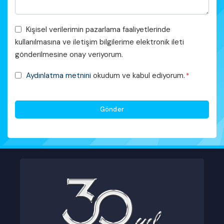
Pazarlama
Kişisel verilerimin pazarlama faaliyetlerinde
Faaliyetleri
kullanılmasına ve iletişim bilgilerime elektronik ileti
Onayı
gönderilmesine onay veriyorum.
KVKK
Aydınlatma metnini
okudum ve kabul ediyorum.
*
Onayı
*