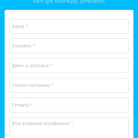
sizin için belirleyip, yönetelim.
Ad-
Soyad
*
E-
posta
*
Telefon
*
Firma
Adı
*
Mesajı
*