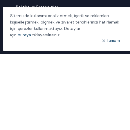
Politika ve Prosedürler
Sitemizde kullanımı analiz etmek, içerik ve reklamları
İletişim
kişiselleştirmek, ölçmek ve ziyaret tercihlerinizi hatırlamak
için çerezler kullanmaktayız. Detaylar
ÖNE ÇIKANLAR
için
buraya
tıklayabilirsiniz.
Bulut Dönüşümü
Tamam
Dijital Sözlük
ideal IDM
Mobil Yaka
Yönetilen Hizmetler