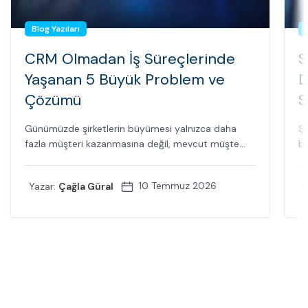
Blog Yazıları
CRM Olmadan İş Süreçlerinde
S
Yaşanan 5 Büyük Problem ve
D
Çözümü
S
Günümüzde şirketlerin büyümesi yalnızca daha
Şi
fazla müşteri kazanmasına değil, mevcut müşte...
bi
10 Temmuz 2026
Yazar:
Çağla Güral
Y