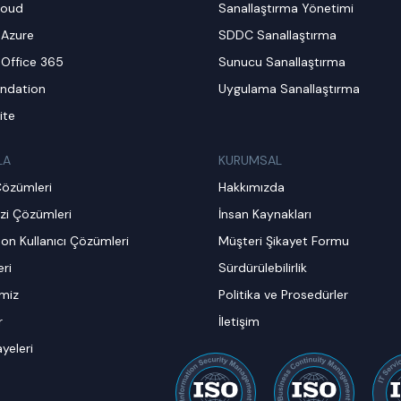
loud
Sanallaştırma Yönetimi
 Azure
SDDC Sanallaştırma
 Office 365
Sunucu Sanallaştırma
ndation
Uygulama Sanallaştırma
ite
LA
KURUMSAL
Çözümleri
Hakkımızda
zi Çözümleri
İnsan Kaynakları
on Kullanıcı Çözümleri
Müşteri Şikayet Formu
ri
Sürdürülebilirlik
imiz
Politika ve Prosedürler
r
İletişim
ayeleri