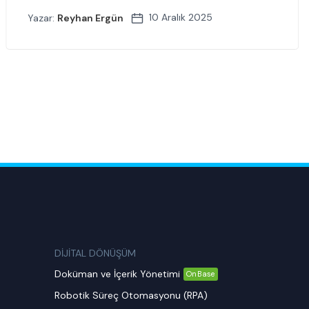
10 Aralık 2025
Yazar:
Reyhan Ergün
DİJİTAL DÖNÜŞÜM
Doküman ve İçerik Yönetimi
OnBase
Robotik Süreç Otomasyonu (RPA)