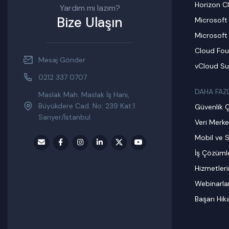
Horizon C
Yardım mı lazım?
Bize Ulaşın
Microsoft
Microsoft
Cloud Fou
Mesaj Gönder
vCloud Su
0212 337 0707
DAHA FAZ
Maslak Mah. Maslak İş Hanı,
Büyükdere Cad. No: 239 Kat:1
Güvenlik 
Sarıyer/İstanbul
Veri Merke
Mobil ve S
İş Çözümle
Hizmetler
Webinarla
Başarı Hik