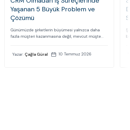
CRM Olmadan İş Süreçlerinde
S
Yaşanan 5 Büyük Problem ve
D
Çözümü
S
Günümüzde şirketlerin büyümesi yalnızca daha
Şi
fazla müşteri kazanmasına değil, mevcut müşte...
bi
10 Temmuz 2026
Yazar:
Çağla Güral
Y