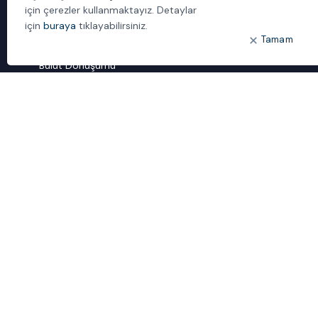
İletişim
için çerezler kullanmaktayız. Detaylar
için
buraya
tıklayabilirsiniz.
Tamam
ÖNE ÇIKANLAR
Bulut Dönüşümü
Dijital Sözlük
ideal IDM
Mobil Yaka
Yönetilen Hizmetler