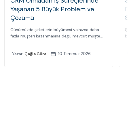
CRM Olmadan İş Süreçlerinde
S
Yaşanan 5 Büyük Problem ve
D
Çözümü
S
Günümüzde şirketlerin büyümesi yalnızca daha
Şi
fazla müşteri kazanmasına değil, mevcut müşte...
bi
10 Temmuz 2026
Yazar:
Çağla Güral
Y