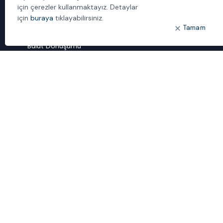
İletişim
için çerezler kullanmaktayız. Detaylar
için
buraya
tıklayabilirsiniz.
Tamam
ÖNE ÇIKANLAR
Bulut Dönüşümü
Dijital Sözlük
ideal IDM
Mobil Yaka
Yönetilen Hizmetler