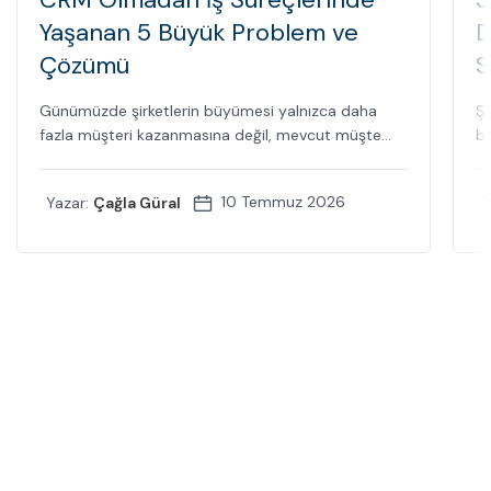
Yaşanan 5 Büyük Problem ve
D
Çözümü
S
Günümüzde şirketlerin büyümesi yalnızca daha
Şi
fazla müşteri kazanmasına değil, mevcut müşte...
bi
10 Temmuz 2026
Yazar:
Çağla Güral
Y