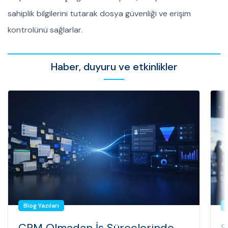
sahiplik bilgilerini tutarak dosya güvenliği ve erişim
kontrolünü sağlarlar.
Haber, duyuru ve etkinlikler
Blog Yazıları
CRM Olmadan İş Süreçlerinde
S