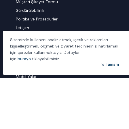
Müşteri Şikayet Formu
Sürdürülebilirlik
Politika ve Prosedürler
İletişim
Sitemizde kullanımı analiz etmek, içerik ve reklamları
ÖNE ÇIKANLAR
kişiselleştirmek, ölçmek ve ziyaret tercihlerinizi hatırlamak
Bulut Dönüşümü
için çerezler kullanmaktayız. Detaylar
için
buraya
tıklayabilirsiniz.
Dijital Sözlük
Tamam
ideal IDM
Mobil Yaka
Yönetilen Hizmetler