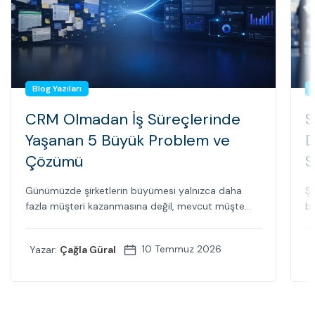
Blog Yazıları
CRM Olmadan İş Süreçlerinde
S
Yaşanan 5 Büyük Problem ve
D
Çözümü
S
Günümüzde şirketlerin büyümesi yalnızca daha
Şi
fazla müşteri kazanmasına değil, mevcut müşte...
bi
10 Temmuz 2026
Yazar:
Çağla Güral
Y