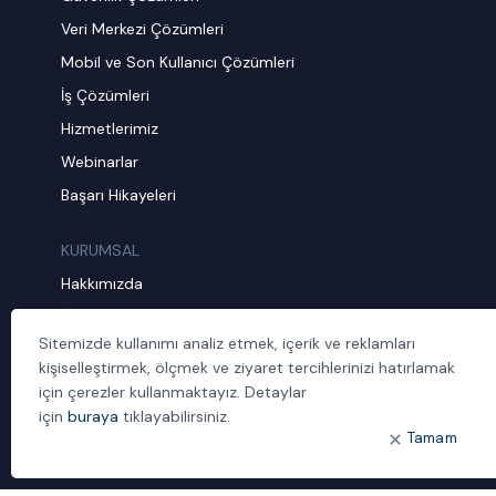
Veri Merkezi Çözümleri
Mobil ve Son Kullanıcı Çözümleri
İş Çözümleri
Hizmetlerimiz
Webinarlar
Başarı Hikayeleri
KURUMSAL
Hakkımızda
İnsan Kaynakları
Sitemizde kullanımı analiz etmek, içerik ve reklamları
Müşteri Şikayet Formu
kişiselleştirmek, ölçmek ve ziyaret tercihlerinizi hatırlamak
Sürdürülebilirlik
için çerezler kullanmaktayız. Detaylar
için
buraya
tıklayabilirsiniz.
Politika ve Prosedürler
Tamam
İletişim