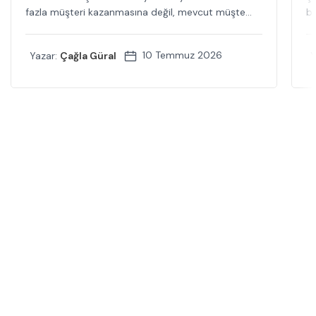
fazla müşteri kazanmasına değil, mevcut müşte...
bi
10 Temmuz 2026
Yazar:
Çağla Güral
Y