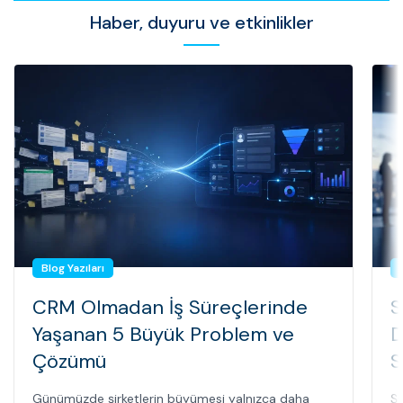
Haber, duyuru ve etkinlikler
Blog Yazıları
CRM Olmadan İş Süreçlerinde
S
Yaşanan 5 Büyük Problem ve
D
Çözümü
S
Günümüzde şirketlerin büyümesi yalnızca daha
Şi