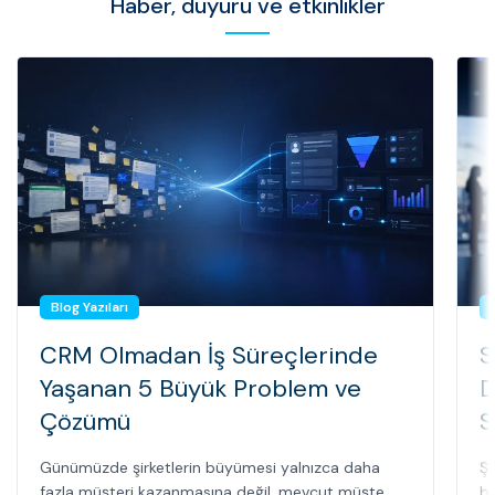
Haber, duyuru ve etkinlikler
Blog Yazıları
CRM Olmadan İş Süreçlerinde
S
Yaşanan 5 Büyük Problem ve
D
Çözümü
S
Günümüzde şirketlerin büyümesi yalnızca daha
Şi
fazla müşteri kazanmasına değil, mevcut müşte...
bi