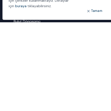
için çerezler kullanmaktayız. Detaylar
İletişim
için
buraya
tıklayabilirsiniz.
Tamam
ÖNE ÇIKANLAR
Bulut Dönüşümü
Dijital Sözlük
ideal IDM
Mobil Yaka
Yönetilen Hizmetler