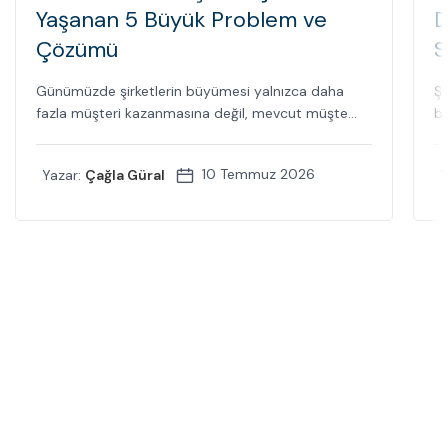
Yaşanan 5 Büyük Problem ve
D
Çözümü
S
Günümüzde şirketlerin büyümesi yalnızca daha
Şi
fazla müşteri kazanmasına değil, mevcut müşte...
bi
10 Temmuz 2026
Yazar:
Çağla Güral
Y