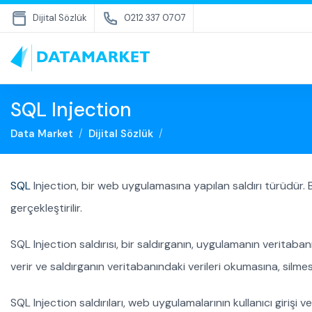
Dijital Sözlük
0212 337 0707
SQL Injection
Data Market
Dijital Sözlük
SQL
Injection, bir web uygulamasına yapılan saldırı türüdür. 
gerçekleştirilir.
SQL Injection saldırısı, bir saldırganın, uygulamanın veritaba
verir ve saldırganın veritabanındaki verileri okumasına, silme
SQL Injection saldırıları, web uygulamalarının kullanıcı girişi v