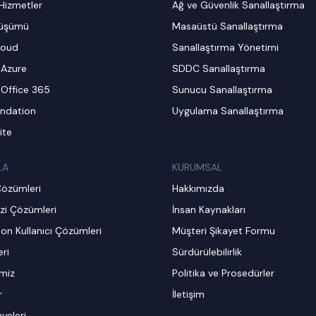
Hizmetler
Ağ ve Güvenlik Sanallaştırma
nüşümü
Masaüstü Sanallaştırma
loud
Sanallaştırma Yönetimi
 Azure
SDDC Sanallaştırma
 Office 365
Sunucu Sanallaştırma
ndation
Uygulama Sanallaştırma
ite
LA
KURUMSAL
Çözümleri
Hakkımızda
zi Çözümleri
İnsan Kaynakları
on Kullanıcı Çözümleri
Müşteri Şikayet Formu
ri
Sürdürülebilirlik
imiz
Politika ve Prosedürler
r
İletişim
ayeleri