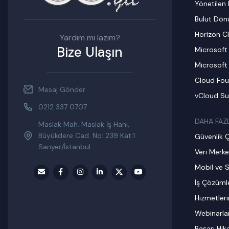
Yönetilen 
Bulut Dö
Horizon C
Yardım mı lazım?
Bize Ulaşın
Microsoft
Microsoft
Cloud Fou
Mesaj Gönder
vCloud Su
0212 337 0707
DAHA FAZ
Maslak Mah. Maslak İş Hanı,
Büyükdere Cad. No: 239 Kat:1
Güvenlik 
Sarıyer/İstanbul
Veri Merke
Mobil ve S
İş Çözümle
Hizmetler
Webinarla
Başarı Hik