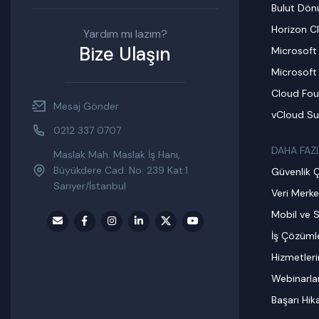
Bulut Dö
Horizon C
Yardım mı lazım?
Bize Ulaşın
Microsoft
Microsoft
Cloud Fou
Mesaj Gönder
vCloud Su
0212 337 0707
DAHA FAZ
Maslak Mah. Maslak İş Hanı,
Büyükdere Cad. No: 239 Kat:1
Güvenlik 
Sarıyer/İstanbul
Veri Merke
Mobil ve S
İş Çözümle
Hizmetler
Webinarla
Başarı Hik