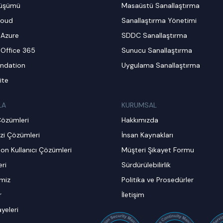
nüşümü
Masaüstü Sanallaştırma
loud
Sanallaştırma Yönetimi
 Azure
SDDC Sanallaştırma
 Office 365
Sunucu Sanallaştırma
ndation
Uygulama Sanallaştırma
ite
LA
KURUMSAL
Çözümleri
Hakkımızda
zi Çözümleri
İnsan Kaynakları
on Kullanıcı Çözümleri
Müşteri Şikayet Formu
ri
Sürdürülebilirlik
imiz
Politika ve Prosedürler
r
İletişim
ayeleri