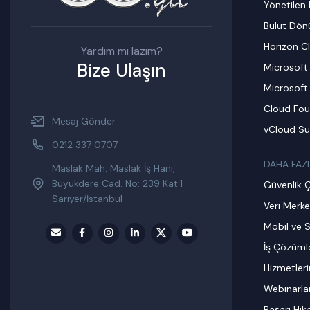
Yönetilen 
Bulut Dö
Horizon C
Yardım mı lazım?
Bize Ulaşın
Microsoft
Microsoft
Cloud Fou
Mesaj Gönder
vCloud Su
0212 337 0707
DAHA FAZ
Maslak Mah. Maslak İş Hanı,
Büyükdere Cad. No: 239 Kat:1
Güvenlik 
Sarıyer/İstanbul
Veri Merke
Mobil ve S
İş Çözümle
Hizmetler
Webinarla
Başarı Hik