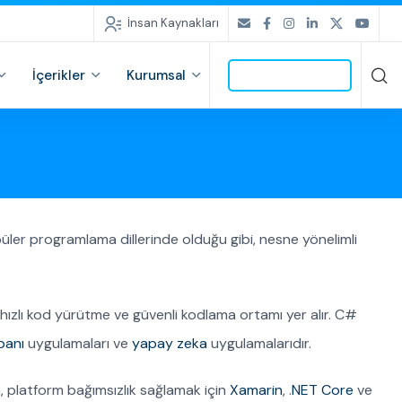
İnsan Kaynakları
İçerikler
Kurumsal
İLETİŞİME GEÇ
üler programlama dillerinde olduğu gibi, nesne yönelimli
, hızlı kod yürütme ve güvenli kodlama ortamı yer alır. C#
banı
uygulamaları ve
yapay zeka
uygulamalarıdır.
ca, platform bağımsızlık sağlamak için
Xamarin
, .
NET Core
ve