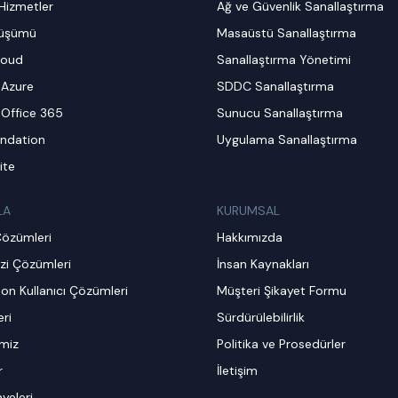
Hizmetler
Ağ ve Güvenlik Sanallaştırma
nüşümü
Masaüstü Sanallaştırma
loud
Sanallaştırma Yönetimi
 Azure
SDDC Sanallaştırma
 Office 365
Sunucu Sanallaştırma
ndation
Uygulama Sanallaştırma
ite
LA
KURUMSAL
Çözümleri
Hakkımızda
zi Çözümleri
İnsan Kaynakları
on Kullanıcı Çözümleri
Müşteri Şikayet Formu
ri
Sürdürülebilirlik
imiz
Politika ve Prosedürler
r
İletişim
ayeleri