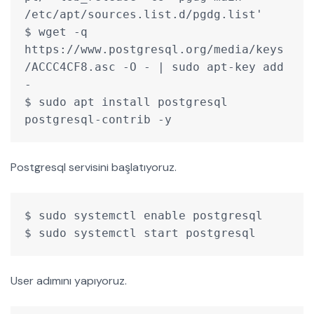
/etc/apt/sources.list.d/pgdg.list'
$ wget -q 
https://www.postgresql.org/media/keys
/ACCC4CF8.asc -O - | sudo apt-key add 
-
$ sudo apt install postgresql 
postgresql-contrib -y
Postgresql servisini başlatıyoruz.
$ sudo systemctl enable postgresql
$ sudo systemctl start postgresql
User adımını yapıyoruz.