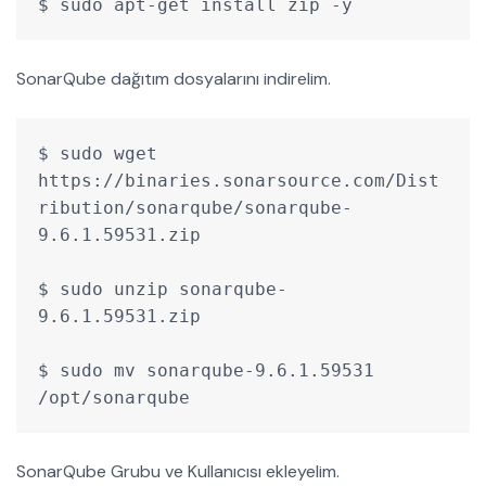
$ sudo apt-get install zip -y
SonarQube dağıtım dosyalarını indirelim.
$ sudo wget 
https://binaries.sonarsource.com/Dist
ribution/sonarqube/sonarqube-
9.6.1.59531.zip
$ sudo unzip sonarqube-
9.6.1.59531.zip
$ sudo mv sonarqube-9.6.1.59531 
/opt/sonarqube
SonarQube Grubu ve Kullanıcısı ekleyelim.