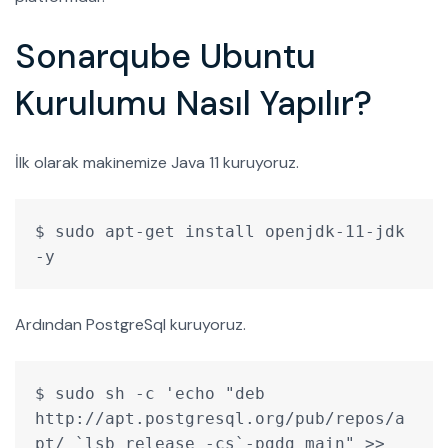
Sonarqube Ubuntu
Kurulumu Nasıl Yapılır?
İlk olarak makinemize Java 11 kuruyoruz.
$ sudo apt-get install openjdk-11-jdk 
-y
Ardından PostgreSql kuruyoruz.
$ sudo sh -c 'echo "deb 
http://apt.postgresql.org/pub/repos/a
pt/ `lsb_release -cs`-pgdg main" >> 