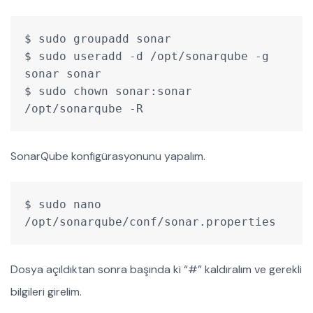
$ sudo groupadd sonar
$ sudo useradd -d /opt/sonarqube -g 
sonar sonar
$ sudo chown sonar:sonar 
/opt/sonarqube -R
SonarQube konfigürasyonunu yapalım.
$ sudo nano 
/opt/sonarqube/conf/sonar.properties
Dosya açıldıktan sonra başında ki “#” kaldıralım ve gerekli
bilgileri girelim.