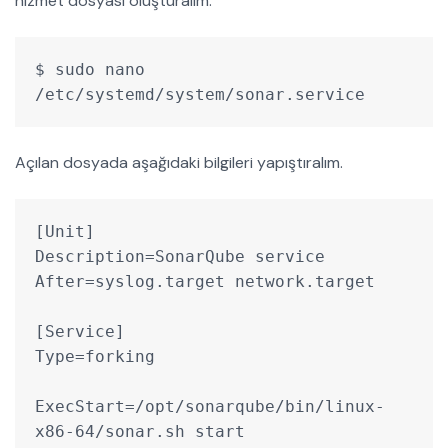
hizmet dosyası oluşturalım.
$ sudo nano 
/etc/systemd/system/sonar.service
Açılan dosyada aşağıdaki bilgileri yapıştıralım.
[Unit]
Description=SonarQube service
After=syslog.target network.target
[Service]
Type=forking
ExecStart=/opt/sonarqube/bin/linux-
x86-64/sonar.sh start