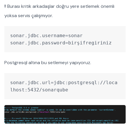
!! Burası kritik arkadaşlar doğru yere setlemek önemli
yoksa servis çalışmıyor.
sonar.jdbc.username=sonar
sonar.jdbc.password=birşifregiriniz
Postgresql altına bu setlemeyi yapıyoruz.
sonar.jdbc.url=jdbc:postgresql://loca
lhost:5432/sonarqube