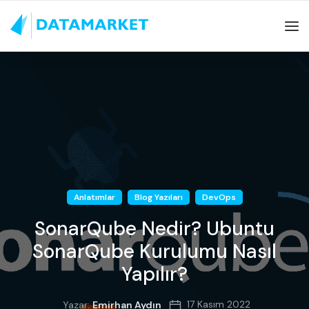
Anlatımlar
Blog Yazıları
DevOps
SonarQube Nedir? Ubuntu
SonarQube Kurulumu Nasıl
Yapılır?
17 Kasım 2022
Yazar:
Emirhan Aydın