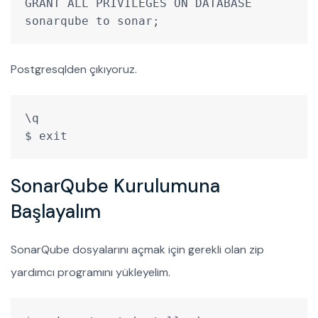
GRANT ALL PRIVILEGES ON DATABASE 
sonarqube to sonar;
Postgresqlden çıkıyoruz.
\q
$ exit
SonarQube Kurulumuna
Başlayalım
SonarQube dosyalarını açmak için gerekli olan zip
yardımcı programını yükleyelim.