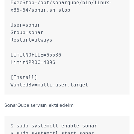
ExecStop=/opt/sonarqube/bin/linux-
x86-64/sonar.sh stop
User=sonar
Group=sonar
Restart=always
LimitNOFILE=65536
LimitNPROC=4096
[Install]
WantedBy=multi-user.target
SonarQube servisini ektif edelim.
$ sudo systemctl enable sonar
$ sudo systemctl start sonar