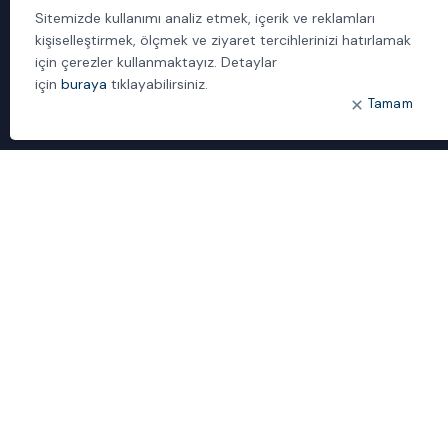
Yönetilen Hizmetler
Sitemizde kullanımı analiz etmek, içerik ve reklamları
kişiselleştirmek, ölçmek ve ziyaret tercihlerinizi hatırlamak
için çerezler kullanmaktayız. Detaylar
için
buraya
tıklayabilirsiniz.
Tamam
1992’den beri çözüm sağlayıcı ve sistem entegratörü kimliğimizle,
müşterilerimizin kritik iş uygulamalarında güvenebilecekleri bilgi
teknolojileri iş ortağıyız.