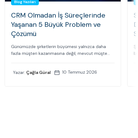
Blog Yazıları
CRM Olmadan İş Süreçlerinde
S
Yaşanan 5 Büyük Problem ve
D
Çözümü
S
Günümüzde şirketlerin büyümesi yalnızca daha
Şi
fazla müşteri kazanmasına değil, mevcut müşte...
bi
10 Temmuz 2026
Yazar:
Çağla Güral
Y