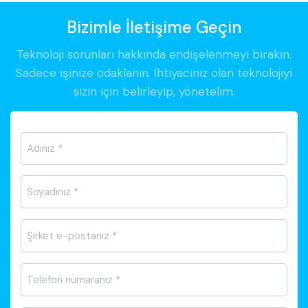
Bizimle İletişime Geçin
Teknoloji sorunları hakkında endişelenmeyi bırakın.
Sadece işinize odaklanın. İhtiyacınız olan teknolojiyi
sizin için belirleyip, yönetelim.
Ad-
Soyad
*
E-
posta
*
Telefon
*