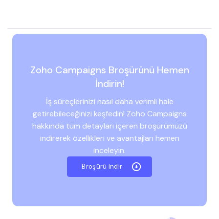
Zoho Campaigns Broşürünü Hemen
İndirin!
İş süreçlerinizi nasıl daha verimli hale
getirebileceğinizi keşfedin! Zoho Campaigns
hakkında tüm detayları içeren broşürümüzü
indirerek özellikleri ve avantajları hemen
inceleyin.
Broşürü indir