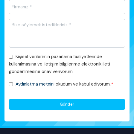
Firma
Adı
*
Mesajı
*
Pazarlama
Kişisel verilerimin pazarlama faaliyetlerinde
Faaliyetleri
kullanılmasına ve iletişim bilgilerime elektronik ileti
Onayı
gönderilmesine onay veriyorum.
KVKK
Aydınlatma metnini
okudum ve kabul ediyorum.
*
Onayı
*